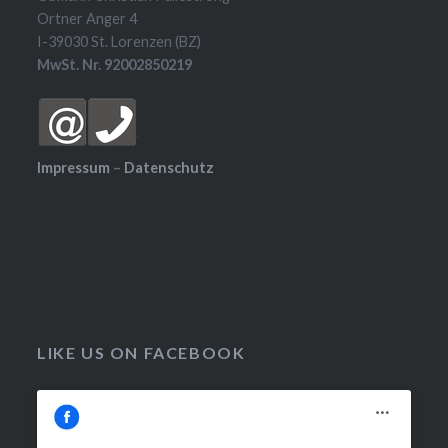
Ortner Anger 4
I-39030 St. Lorenzen (BZ)
MwSt. Nr. 92002850219
Impressum
–
Datenschutz
LIKE US ON FACEBOOK