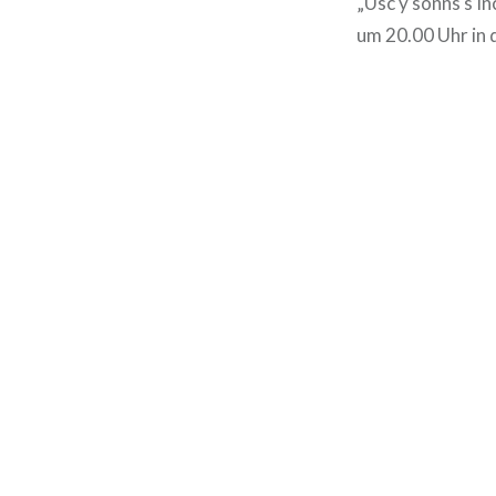
„Usc y sonns s‘
um 20.00 Uhr in d
Beitragsnavigation