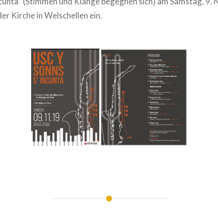
incunta“ (Stimmen und Klänge begegnen sich) am Samstag, 9
er Kirche in Welschellen ein.